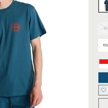
XS
XX