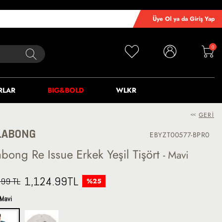
Üye Ol ya da Giriş Yap
0
RLAR
BIG&BOLD
WLKR
<<
GERI
LABONG
EBYZT00577-BPR0
abong Re Issue Erkek Yeşil Tişört
- Mavi
1,124.99
TL
.99 TL
%25
Mavi