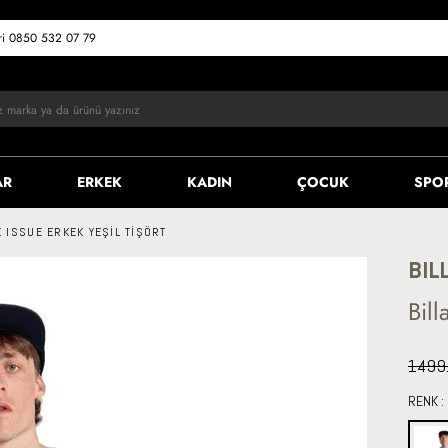
eri 0850 532 07 79
AR
ERKEK
KADIN
ÇOCUK
SPO
 ISSUE ERKEK YEŞIL TIŞÖRT
BIL
Bill
1499
RENK :