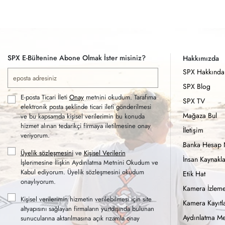
SPX E-Bültenine Abone Olmak İster misiniz?
Hakkımızda
SPX Hakkında
SPX Blog
E-posta Ticari İleti
Onay
metnini okudum. Tarafıma
SPX TV
elektronik posta şeklinde ticari ileti gönderilmesi
Mağaza Bul
ve bu kapsamda kişisel verilerimin bu konuda
hizmet alınan tedarikçi firmaya iletilmesine onay
İletişim
veriyorum.
Banka Hesap 
Üyelik sözleşmesini
ve
Kişisel Verilerin
İnsan Kaynakla
İşlenmesine İlişkin Aydınlatma Metnini Okudum ve
Kabul ediyorum. Üyelik sözleşmesini okudum
Etik Hat
onaylıyorum.
Kamera İzleme
Kişisel verilerimin hizmetin verilebilmesi için site
Kamera Kayıtla
altyapısını sağlayan firmaların yurtdışında bulunan
Aydınlatma Me
sunucularına aktarılmasına açık rızamla onay