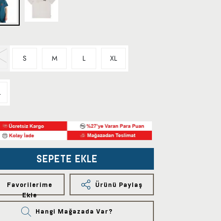
S
M
L
XL
L
SEPETE EKLE
Favorilerime
Ürünü Paylaş
Ekle
Hangi Mağazada Var?