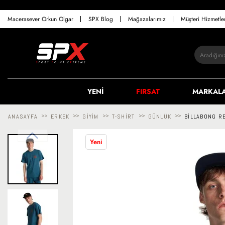
Macerasever Orkun Olgar
SPX Blog
Mağazalarımız
Müşteri Hizmetl
YENİ
FIRSAT
MARKAL
ANASAYFA
>>
ERKEK
>>
GIYIM
>>
T-SHIRT
>>
GÜNLÜK
>>
BILLABONG RE
Yeni