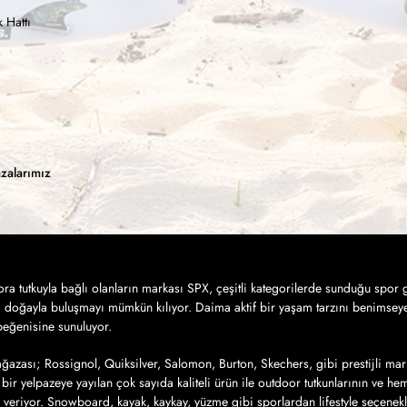
 Hattı
zalarımız
a tutkuyla bağlı olanların markası SPX, çeşitli kategorilerde sunduğu spor g
a doğayla buluşmayı mümkün kılıyor. Daima aktif bir yaşam tarzını benimseye
 beğenisine sunuluyor.
azası; Rossignol, Quiksilver, Salomon, Burton, Skechers, gibi prestijli mar
bir yelpazeye yayılan çok sayıda kaliteli ürün ile outdoor tutkunlarının ve h
 veriyor. Snowboard, kayak, kaykay, yüzme gibi sporlardan lifestyle seçenek