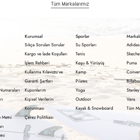
Tüm Markalarımız
Kurumsal
Sporlar
Markal
Sıkça Sorulan Sorular
Su Sporları
Adidas
Kargo ve İade Koşulları
Tenis
Skeche
İşlem Rehberi
Koşu & Yürüyüş
Puma
Kullanma Kılavuzu ve
Kamp
Conver
Garanti Şartları
Pilates
Billab
Numaraları
Kuponlarım
Yoga
Stanley
rı
Kişisel Verilerin
Outdoor
Vans
Korunması
Kayak & Snowboard
Tüm Ma
 Metni
Çerez Politikası
rı
tni