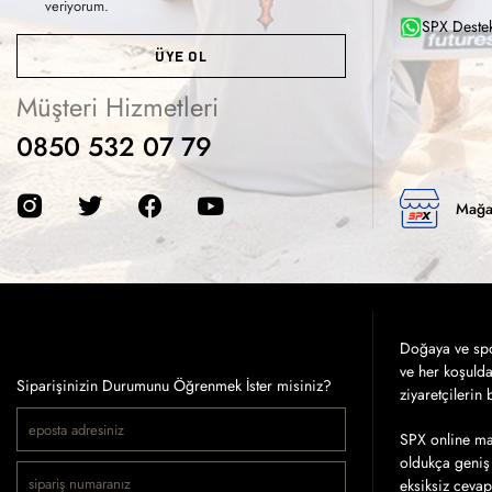
veriyorum.
SPX Destek
ÜYE OL
Müşteri Hizmetleri
0850 532 07 79
Mağa
Doğaya ve spor
ve her koşuld
Siparişinizin Durumunu Öğrenmek İster misiniz?
ziyaretçilerin
SPX online mağ
oldukça geniş 
eksiksiz cevap