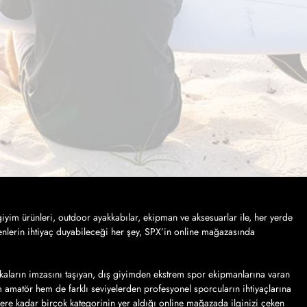
iyim ürünleri, outdoor ayakkabılar, ekipman ve aksesuarlar ile, her yerde
nlerin ihtiyaç duyabileceği her şey, SPX’in online mağazasında
kaların imzasını taşıyan, dış giyimden ekstrem spor ekipmanlarına varan
em amatör hem de farklı seviyelerden profesyonel sporcuların ihtiyaçlarına
lere kadar birçok kategorinin yer aldığı online mağazada ilginizi çeken