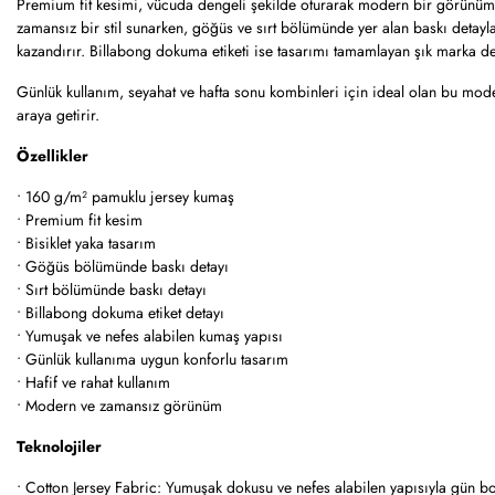
Premium fit kesimi, vücuda dengeli şekilde oturarak modern bir görünüm o
zamansız bir stil sunarken, göğüs ve sırt bölümünde yer alan baskı detayl
kazandırır. Billabong dokuma etiketi ise tasarımı tamamlayan şık marka det
Günlük kullanım, seyahat ve hafta sonu kombinleri için ideal olan bu mode
araya getirir.
Özellikler
• 160 g/m² pamuklu jersey kumaş
• Premium fit kesim
• Bisiklet yaka tasarım
• Göğüs bölümünde baskı detayı
• Sırt bölümünde baskı detayı
• Billabong dokuma etiket detayı
• Yumuşak ve nefes alabilen kumaş yapısı
• Günlük kullanıma uygun konforlu tasarım
• Hafif ve rahat kullanım
• Modern ve zamansız görünüm
Teknolojiler
• Cotton Jersey Fabric: Yumuşak dokusu ve nefes alabilen yapısıyla gün 