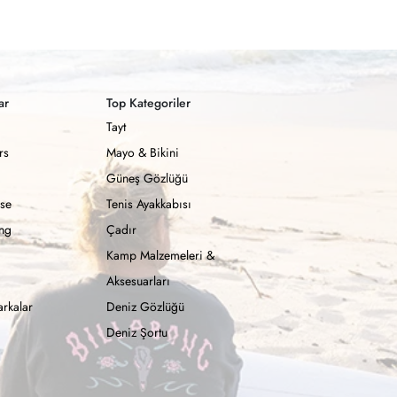
ar
Top Kategoriler
Tayt
rs
Mayo & Bikini
Güneş Gözlüğü
se
Tenis Ayakkabısı
ong
Çadır
Kamp Malzemeleri &
Aksesuarları
rkalar
Deniz Gözlüğü
Deniz Şortu