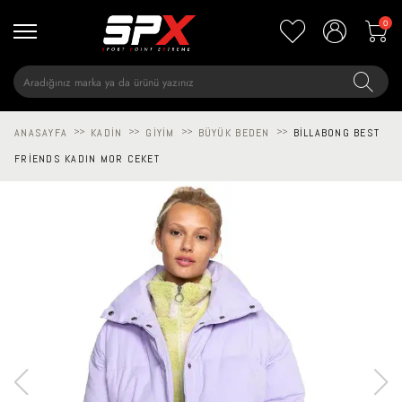
0
ANASAYFA
>>
KADIN
>>
GIYIM
>>
BÜYÜK BEDEN
>>
BILLABONG BEST
FRIENDS KADIN MOR CEKET