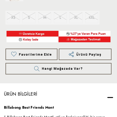
XS
S
M
L
XL
XXL
Favorilerime Ekle
Ürünü Paylaş
Hangi Mağazada Var?
ÜRÜN BILGILERI
Billabong Best Friends Mont
" Billabong Best Friends Mont", stil ve fonksiyonelliği bir araya