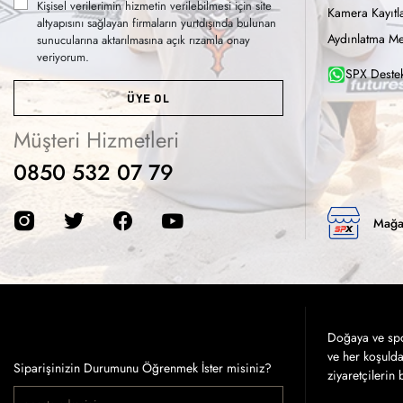
Kişisel verilerimin hizmetin verilebilmesi için site
Kamera Kayıtla
altyapısını sağlayan firmaların yurtdışında bulunan
Aydınlatma Me
sunucularına aktarılmasına açık rızamla onay
veriyorum.
SPX Destek
ÜYE OL
Müşteri Hizmetleri
0850 532 07 79
Mağa
Doğaya ve spor
ve her koşuld
Siparişinizin Durumunu Öğrenmek İster misiniz?
ziyaretçilerin