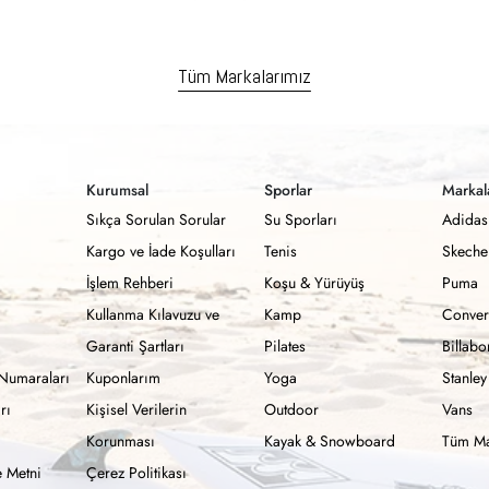
Tüm Markalarımız
Kurumsal
Sporlar
Markal
Sıkça Sorulan Sorular
Su Sporları
Adidas
Kargo ve İade Koşulları
Tenis
Skeche
İşlem Rehberi
Koşu & Yürüyüş
Puma
Kullanma Kılavuzu ve
Kamp
Conver
Garanti Şartları
Pilates
Billab
Numaraları
Kuponlarım
Yoga
Stanley
rı
Kişisel Verilerin
Outdoor
Vans
Korunması
Kayak & Snowboard
Tüm Ma
 Metni
Çerez Politikası