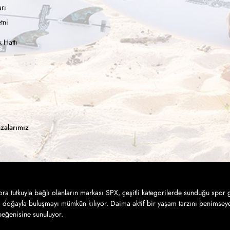
rı
tni
 Hattı
zalarımız
a tutkuyla bağlı olanların markası SPX, çeşitli kategorilerde sunduğu spor g
a doğayla buluşmayı mümkün kılıyor. Daima aktif bir yaşam tarzını benimseye
 beğenisine sunuluyor.