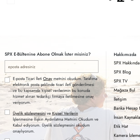
SPX E-Bültenine Abone Olmak İster misiniz?
Hakkımızda
SPX Hakkında
SPX Blog
E-posta Ticari İleti
Onay
metnini okudum. Tarafıma
SPX TV
elektronik posta şeklinde ticari ileti gönderilmesi
Mağaza Bul
ve bu kapsamda kişisel verilerimin bu konuda
hizmet alınan tedarikçi firmaya iletilmesine onay
İletişim
veriyorum.
Banka Hesap 
Üyelik sözleşmesini
ve
Kişisel Verilerin
İnsan Kaynakla
İşlenmesine İlişkin Aydınlatma Metnini Okudum ve
Kabul ediyorum. Üyelik sözleşmesini okudum
Etik Hat
onaylıyorum.
Kamera İzleme