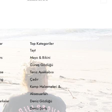
ar
Top Kategoriler
Tayt
rs
Mayo & Bikini
Güneş Gözlüğü
se
Tenis Ayakkabısı
ong
Çadır
Kamp Malzemeleri &
Aksesuarları
rkalar
Deniz Gözlüğü
Deniz Şortu