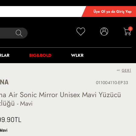
Üye Ol ya da Giriş Yap
0
RLAR
BIG&BOLD
WLKR
<<
GERI
ENA
011004110-EP33
na Air Sonic Mirror Unisex Mavi Yüzücü
zlüğü
- Mavi
99.90
TL
Mavi