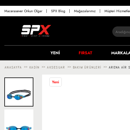
Macerasever Orkun Olgar
SPX Blog
Mağazalarımız
Müşteri Hizmetl
YENİ
FIRSAT
MARKAL
ANASAYFA
>>
KADIN
>>
AKSESUAR
>>
BAKIM ÜRÜNLERI
>>
ARENA AIR 
Yeni