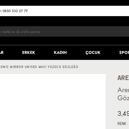
eri 0850 532 07 79
AR
ERKEK
KADIN
ÇOCUK
SPO
SONIC MIRROR UNISEX MAVI YÜZÜCÜ GÖZLÜĞÜ
AR
Are
Gö
3,4
RENK :