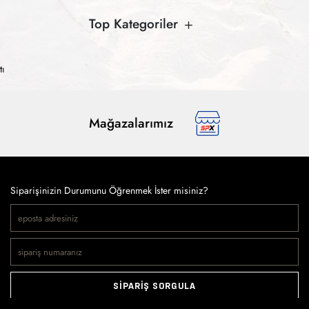
Top Kategoriler
tı
Mağazalarımız
Siparişinizin Durumunu Öğrenmek İster misiniz?
SİPARİŞ SORGULA