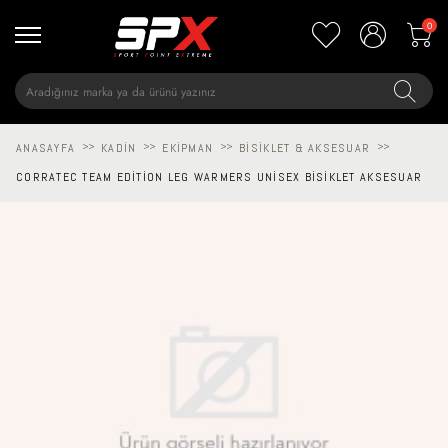
0
ANASAYFA
>>
KADIN
>>
EKIPMAN
>>
BISIKLET & AKSESUAR
>>
CORRATEC TEAM EDITION LEG WARMERS UNISEX BISIKLET AKSESUAR