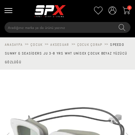
0
ANASAYFA
>>
ÇOCUK
>>
AKSESUAR
>>
ÇOCUK ÇORAP
>>
SPEEDO
SUNNY G SEASIDERS JU 3-8 YRS WHT UNISEX ÇOCUK BEYAZ YÜZÜCÜ
GÖZLÜĞÜ