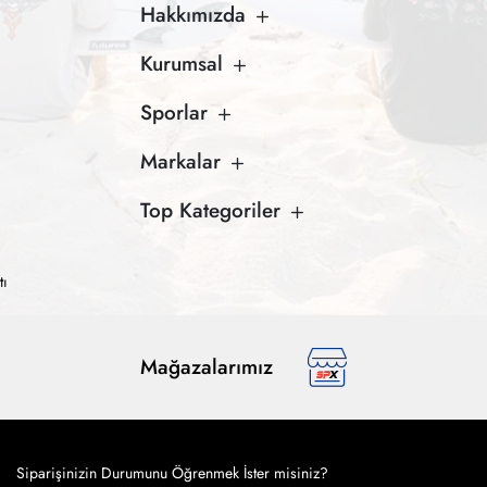
Hakkımızda
Kurumsal
Sporlar
Markalar
Top Kategoriler
tı
Mağazalarımız
Siparişinizin Durumunu Öğrenmek İster misiniz?