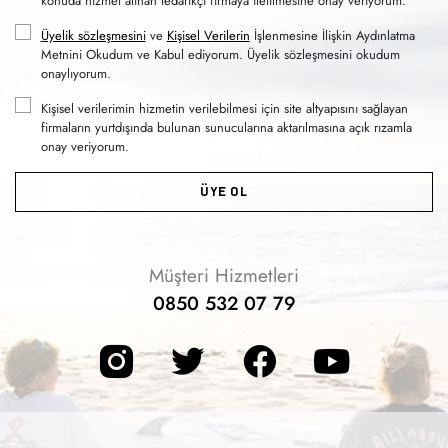
konuda hizmet alınan tedarikçi firmaya iletilmesine onay veriyorum.
Üyelik sözleşmesini
ve
Kişisel Verilerin
İşlenmesine İlişkin Aydınlatma
Metnini Okudum ve Kabul ediyorum. Üyelik sözleşmesini okudum
onaylıyorum.
Kişisel verilerimin hizmetin verilebilmesi için site altyapısını sağlayan
firmaların yurtdışında bulunan sunucularına aktarılmasına açık rızamla
onay veriyorum.
ÜYE OL
Müşteri Hizmetleri
0850 532 07 79