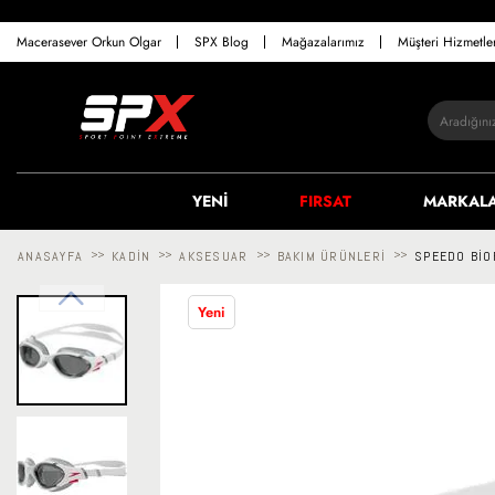
Macerasever Orkun Olgar
SPX Blog
Mağazalarımız
Müşteri Hizmetl
YENİ
FIRSAT
MARKAL
ANASAYFA
>>
KADIN
>>
AKSESUAR
>>
BAKIM ÜRÜNLERI
>>
SPEEDO BIO
Yeni