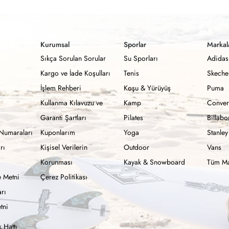
Kurumsal
Sporlar
Markal
Sıkça Sorulan Sorular
Su Sporları
Adidas
Kargo ve İade Koşulları
Tenis
Skeche
İşlem Rehberi
Koşu & Yürüyüş
Puma
Kullanma Kılavuzu ve
Kamp
Conver
Garanti Şartları
Pilates
Billab
Numaraları
Kuponlarım
Yoga
Stanley
rı
Kişisel Verilerin
Outdoor
Vans
Korunması
Kayak & Snowboard
Tüm Ma
 Metni
Çerez Politikası
rı
tni
 Hattı