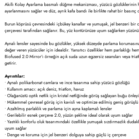
Akıllı Kolay Ayarlama basmalı düğme mekanizması, yüzücü gözlüklerinin hızl
ayarlanmasını sağlar ve düz, ayrık kafa bandı ile birlikte rahat bir basınç
Burun köprüsü çevresindeki içbükey kanallar ve yumuşak, jel benzeri bir ci
çerçevesi tarafından sağlanır. Bu, yüz kontürünüze uyum sağlarken yüzünüz
Aynalı lensler sayesinde bu gözlükler, yüksek düzeyde parlama korumasın
değer veren yüzücüler için idealdir. Yansıtıcı özellikler hem parlaklığı he
Biofused 2.0 Mirror'ı örneğin açık suda uzun egzersiz seansları veya triatl
getirir.
Ayrıntılar:
• Aynalı polikarbonat camlara ve ince tasarıma sahip yüzücü gözlüğü
• Kullanım amacı: açık deniz, triatlon, havuz
• Olağanüstü optik netlik için kristal netliğinde görüş sağlayan buğu önle
• Mükemmel çevresel görüş için kavisli ve optimize edilmiş geniş görüşlü 
• Azaltılmış parlaklık ve parlama için ayna kaplamalı lensler
• Gerilebilir esnek çerçeve 2.0, yüzün şekline ideal olarak uyum sağlar
• Yastıklı konforlu oluk tasarımındaki özellikle yumuşak sızdırmazlık duda
uyum sağlar
• Denge ve koruma için jel benzeri dolguya sahip güçlü iç çerçeve