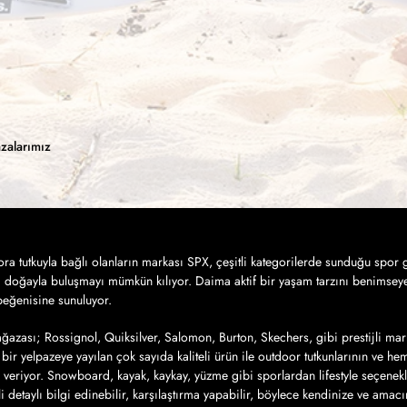
zalarımız
a tutkuyla bağlı olanların markası SPX, çeşitli kategorilerde sunduğu spor g
a doğayla buluşmayı mümkün kılıyor. Daima aktif bir yaşam tarzını benimseye
 beğenisine sunuluyor.
azası; Rossignol, Quiksilver, Salomon, Burton, Skechers, gibi prestijli mar
bir yelpazeye yayılan çok sayıda kaliteli ürün ile outdoor tutkunlarının ve h
 veriyor. Snowboard, kayak, kaykay, yüzme gibi sporlardan lifestyle seçenek
ili detaylı bilgi edinebilir, karşılaştırma yapabilir, böylece kendinize ve amac