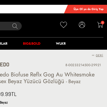
Üye Ol ya da Giriş Yap
0
RLAR
BIG&BOLD
WLKR
<<
GERI
EDO
8-00233214500-29921
edo Biofuse Reflx Gog Au Whitesmoke
sex Beyaz Yüzücü Gözlüğü
- Beyaz
99.99
TL
Beyaz