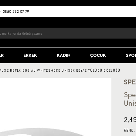
eri 0850 532 07 79
AR
ERKEK
KADIN
ÇOCUK
SPO
FUSE REFLX GOG AU WHITESMOKE UNISEX BEYAZ YÜZÜCÜ GÖZLÜĞÜ
SPE
Spe
Uni
2,4
RENK :