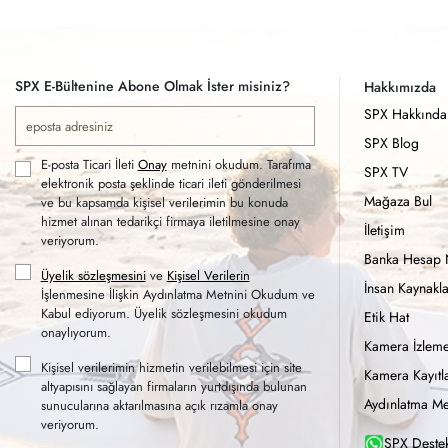
SPX E-Bültenine Abone Olmak İster misiniz?
Hakkımızda
SPX Hakkında
SPX Blog
E-posta Ticari İleti
Onay
metnini okudum. Tarafıma
SPX TV
elektronik posta şeklinde ticari ileti gönderilmesi
Mağaza Bul
ve bu kapsamda kişisel verilerimin bu konuda
hizmet alınan tedarikçi firmaya iletilmesine onay
İletişim
veriyorum.
Banka Hesap 
Üyelik sözleşmesini
ve
Kişisel Verilerin
İnsan Kaynakla
İşlenmesine İlişkin Aydınlatma Metnini Okudum ve
Kabul ediyorum. Üyelik sözleşmesini okudum
Etik Hat
onaylıyorum.
Kamera İzleme
Kişisel verilerimin hizmetin verilebilmesi için site
Kamera Kayıtla
altyapısını sağlayan firmaların yurtdışında bulunan
Aydınlatma Me
sunucularına aktarılmasına açık rızamla onay
veriyorum.
SPX Destek