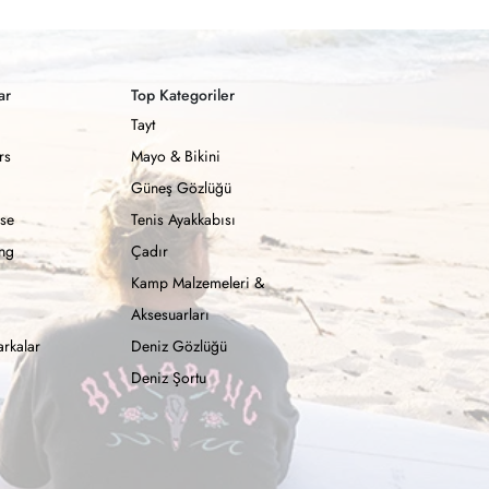
ar
Top Kategoriler
Tayt
rs
Mayo & Bikini
Güneş Gözlüğü
se
Tenis Ayakkabısı
ong
Çadır
Kamp Malzemeleri &
Aksesuarları
rkalar
Deniz Gözlüğü
Deniz Şortu