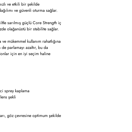
ı ve etkili bir şekilde
 dağılımı ve güvenli oturma sağlar.
ltle sarılmış güçlü Core Strength iç
de olağanüstü bir stabilite sağlar.
a ve mükemmel kullanım rahatlığına
m de parlamayı azaltır, bu da
onlar için en iyi seçim haline
yici sprey kaplama
lens şekli
kları, göz çevresine optimum şekilde