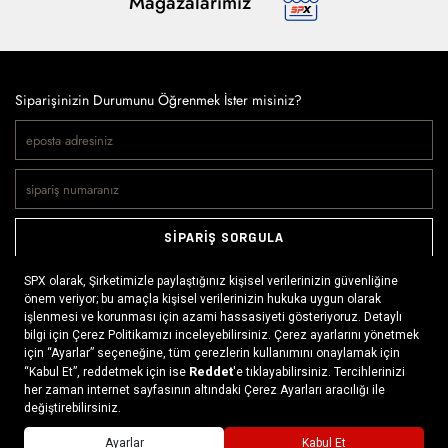
Mağazalarımız
Siparişinizin Durumunu Öğrenmek İster misiniz?
SİPARİŞ SORGULA
Doğaya ve spora tutkuyla bağlı olanların markası SPX, çeşitli
kategorilerde sunduğu spor giyim ürünleri, outdoor ayakkabılar,
ekipman ve aksesuarlar ile, her yerde ve her koşulda doğayla
buluşmayı mümkün kılıyor. Daima aktif bir yaşam tarzını
x
benimseyenlerin ihtiyaç duyabileceği her şey, SPX’in online
mağazasında ziyaretçilerin beğenisine sunuluyor.