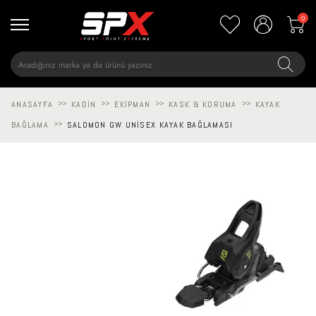
0
ANASAYFA
>>
KADIN
>>
EKIPMAN
>>
KASK & KORUMA
>>
KAYAK
BAĞLAMA
>>
SALOMON GW UNISEX KAYAK BAĞLAMASI