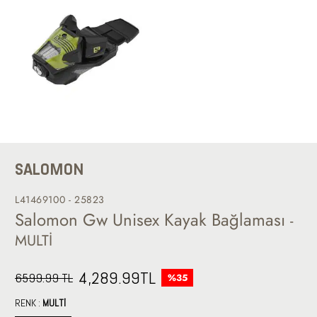
SALOMON
L41469100 - 25823
Salomon Gw Unisex Kayak Bağlaması
-
MULTİ
4,289.99
TL
6599.99 TL
%35
RENK :
MULTİ