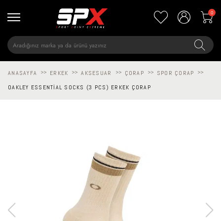
0
ANASAYFA
>>
ERKEK
>>
AKSESUAR
>>
ÇORAP
>>
SPOR ÇORAP
>>
OAKLEY ESSENTIAL SOCKS (3 PCS) ERKEK ÇORAP