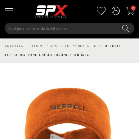
0
ANASAYFA
>>
KADIN
>>
AKSESUAR
>>
BOYUNLUK
>>
MERRELL
FLEECEHEADBAND UNISEX TURUNCU BANDANA