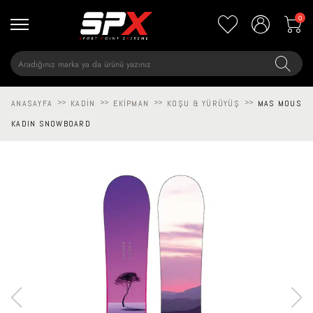
0
ANASAYFA
>>
KADIN
>>
EKIPMAN
>>
KOŞU & YÜRÜYÜŞ
>>
MAS MOUS
KADIN SNOWBOARD