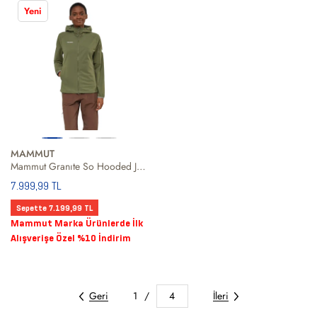
Yeni
MAMMUT
Mammut Granıte So Hooded Jacket Kadın Haki Softshell
7.999,99 TL
Sepette 7.199,99 TL
Mammut Marka Ürünlerde İlk
Alışverişe Özel %10 İndirim
Geri
1
/
4
İleri