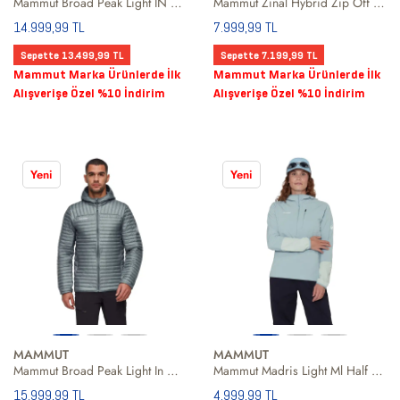
Mammut Broad Peak Light IN Hooded Kadın Outdoor Ceketi
Mammut Zinal Hybrid Zip Off Men Erkek Yeşil Outdoor Pantolonu
14.999,99 TL
7.999,99 TL
Sepette 13.499,99 TL
Sepette 7.199,99 TL
Mammut Marka Ürünlerde İlk
Mammut Marka Ürünlerde İlk
Alışverişe Özel %10 İndirim
Alışverişe Özel %10 İndirim
Yeni
Yeni
MAMMUT
MAMMUT
Mammut Broad Peak Light In Hooded Men Erkek Gri Outdoor Ceketi
Mammut Madris Light Ml Half Zip Hoody Women Kadın Mavi Fleece
15.999,99 TL
4.999,99 TL