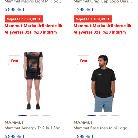
Mammut Madris Light Ml Hooded Women Kadın Sarı Fleece
Mammut Crag Cap Logo Unisex Siyah Şapka
5.999,99 TL
1.299,99 TL
Sepette 5.399,99 TL
Sepette 1.169,99 TL
Mammut Marka Ürünlerde İlk
Mammut Marka Ürünlerde İlk
Alışverişe Özel %10 İndirim
Alışverişe Özel %10 İndirim
Yeni
Yeni
MAMMUT
MAMMUT
Mammut Aenergy Tr 2 In 1 Shorts Women Kadın Siyah Şort
Mammut Base Men Mini Logo Erkek Siyah Tişört
5.999,99 TL
1.999,99 TL