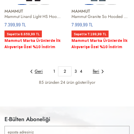
MAMMUT
MAMMUT
Mammut Linard Light HS Hooded Erkek Outdoor Ceketi
Mammut Granite So Hooded Women Kadın Siyah Softshell
7.399,99 TL
7.999,99 TL
Sepette 6.659,99 TL
Sepette 7.199,99 TL
Mammut Marka Ürünlerde İlk
Mammut Marka Ürünlerde İlk
Alışverişe Özel %10 İndirim
Alışverişe Özel %10 İndirim
Geri
1
2
3
4
İleri
85 üründen
24
ürün gösteriliyor
E-Bülten Aboneliği