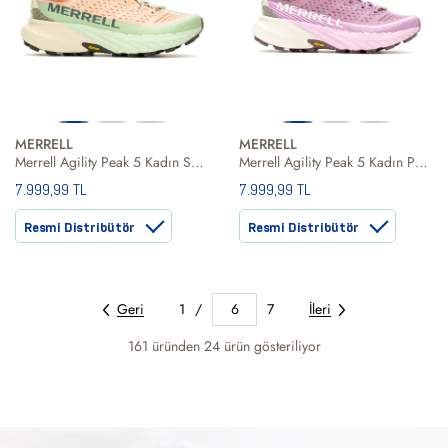
MERRELL
MERRELL
Merrell Agility Peak 5 Kadın Sarı Patika Koşusu Ayakkabısı
Merrell Agility Peak 5 Kadın Patika Koşusu Ayakkabısı
7.999,99 TL
7.999,99 TL
Resmi Distribütör
Resmi Distribütör
Geri
1
/
6
7
İleri
161 üründen
24
ürün gösteriliyor