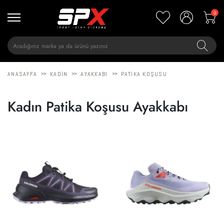
0
>>
>>
>>
ANASAYFA
KADIN
AYAKKABI
PATIKA KOŞUSU
Kadın Patika Koşusu Ayakkabı