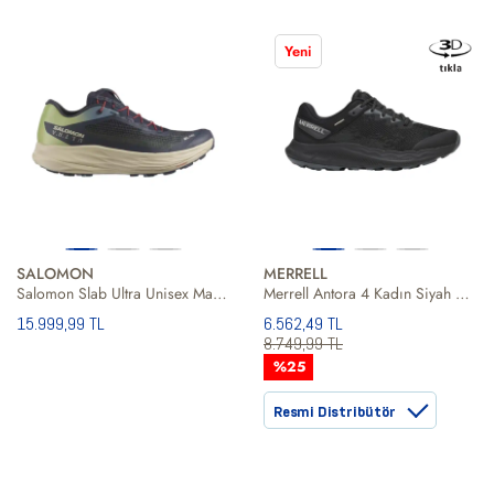
Yeni
SALOMON
MERRELL
Salomon Slab Ultra Unisex Mavi Patika Koşusu Ayakkabısı
Merrell Antora 4 Kadın Siyah Patika Koşusu Ayakkabısı
15.999,99 TL
6.562,49 TL
8.749,99 TL
%25
Resmi Distribütör