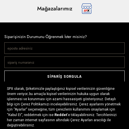
Mağazalarımız
Siparişinizin Durumunu Öğrenmek İster misiniz?
SİPARİŞ SORGULA
Doğaya ve spora tutkuyla bağlı olanların markası SPX, çeşitli
kategorilerde sunduğu spor giyim ürünleri, outdoor ayakkabılar,
ekipman ve aksesuarlar ile, her yerde ve her koşulda doğayla
buluşmayı mümkün kılıyor. Daima aktif bir yaşam tarzını
benimseyenlerin ihtiyaç duyabileceği her şey, SPX’in online
mağazasında ziyaretçilerin beğenisine sunuluyor.