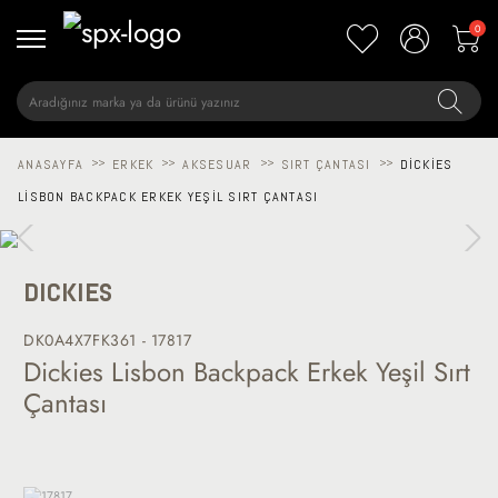
0
ANASAYFA
>>
ERKEK
>>
AKSESUAR
>>
SIRT ÇANTASI
>>
DICKIES
LISBON BACKPACK ERKEK YEŞIL SIRT ÇANTASI
DICKIES
DK0A4X7FK361 - 17817
Dickies Lisbon Backpack Erkek Yeşil Sırt
Çantası