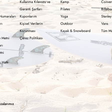
Kullanma Kılavuzu ve
Kamp
Conver
Garanti Şartları
Pilates
Billab
Numaraları
Kuponlarım
Yoga
Stanley
rı
Kişisel Verilerin
Outdoor
Vans
Korunması
Kayak & Snowboard
Tüm Ma
 Metni
Çerez Politikası
rı
tni
 Hattı
zalarımız