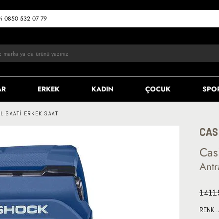
eri 0850 532 07 79
AR
ERKEK
KADIN
ÇOCUK
SPO
L SAATI ERKEK SAAT
CAS
Cas
Antr
1411
RENK :