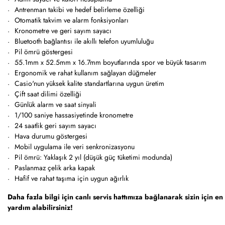
Antrenman takibi ve hedef belirleme özelliği
Otomatik takvim ve alarm fonksiyonları
Kronometre ve geri sayım sayacı
Bluetooth bağlantısı ile akıllı telefon uyumluluğu
Pil ömrü göstergesi
55.1mm x 52.5mm x 16.7mm boyutlarında spor ve büyük tasarım
Ergonomik ve rahat kullanım sağlayan düğmeler
Casio'nun yüksek kalite standartlarına uygun üretim
Çift saat dilimi özelliği
Günlük alarm ve saat sinyali
1/100 saniye hassasiyetinde kronometre
24 saatlik geri sayım sayacı
Hava durumu göstergesi
Mobil uygulama ile veri senkronizasyonu
Pil ömrü: Yaklaşık 2 yıl (düşük güç tüketimi modunda)
Paslanmaz çelik arka kapak
Hafif ve rahat taşıma için uygun ağırlık
Daha fazla bilgi için canlı servis hattımıza bağlanarak sizin için
yardım alabilirsiniz!