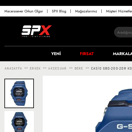
Macerasever Orkun Olgar
SPX Blog
Mağazalarımız
Müşteri Hizmetl
YENİ
FIRSAT
MARKAL
ANASAYFA
>>
ERKEK
>>
AKSESUAR
>>
BERE
>>
CASIO GBD-200-2DR KO