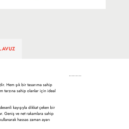
ILAVUZ
…......
ir. Hem şık bir tasarıma sahip
m tarzına sahip olanlar için ideal
esenli kayışıyla dikkat çeken bir
ar. Geniş ve net rakamlara sahip
i kullanarak hassas zaman ayarı