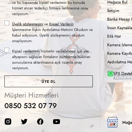
Mağaza Bul
ve bu kapsamda kişisel verilerimin bu konuda
hizmet alınan tedarikçi firmaya iletilmesine onay
İletişim
veriyorum.
Banka Hesap 
Üyelik sözleşmesini
ve
Kişisel Verilerin
İnsan Kaynakla
İşlenmesine İlişkin Aydınlatma Metnini Okudum ve
Kabul ediyorum. Üyelik sözleşmesini okudum
Etik Hat
onaylıyorum.
Kamera İzleme
Kişisel verilerimin hizmetin verilebilmesi için site
Kamera Kayıtla
altyapısını sağlayan firmaların yurtdışında bulunan
Aydınlatma Me
sunucularına aktarılmasına açık rızamla onay
veriyorum.
SPX Destek
ÜYE OL
Müşteri Hizmetleri
0850 532 07 79
Mağa