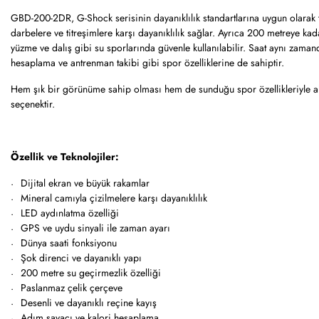
GBD-200-2DR, G-Shock serisinin dayanıklılık standartlarına uygun olarak t
darbelere ve titreşimlere karşı dayanıklılık sağlar. Ayrıca 200 metreye ka
yüzme ve dalış gibi su sporlarında güvenle kullanılabilir. Saat aynı zaman
hesaplama ve antrenman takibi gibi spor özelliklerine de sahiptir.
Hem şık bir görünüme sahip olması hem de sunduğu spor özellikleriyle ak
seçenektir.
Özellik ve Teknolojiler:
Dijital ekran ve büyük rakamlar
Mineral camıyla çizilmelere karşı dayanıklılık
LED aydınlatma özelliği
GPS ve uydu sinyali ile zaman ayarı
Dünya saati fonksiyonu
Şok direnci ve dayanıklı yapı
200 metre su geçirmezlik özelliği
Paslanmaz çelik çerçeve
Desenli ve dayanıklı reçine kayış
Adım sayacı ve kalori hesaplama