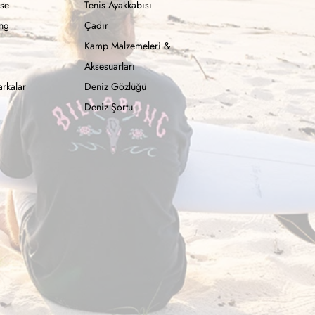
se
Tenis Ayakkabısı
ong
Çadır
Kamp Malzemeleri &
Aksesuarları
rkalar
Deniz Gözlüğü
Deniz Şortu