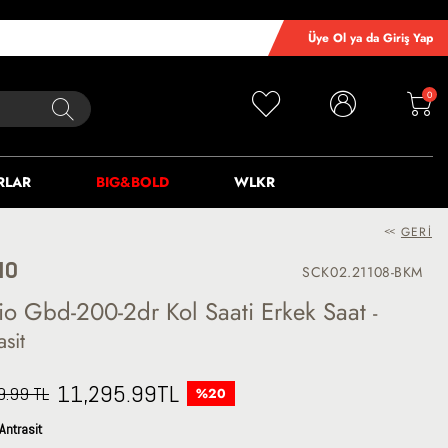
Üye Ol ya da Giriş Yap
0
RLAR
BIG&BOLD
WLKR
<<
GERI
IO
SCK02.21108-BKM
io Gbd-200-2dr Kol Saati Erkek Saat
-
asit
11,295.99
TL
9.99 TL
%20
Antrasit