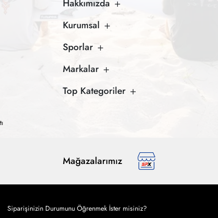
Hakkımızda
Kurumsal
Sporlar
Markalar
Top Kategoriler
tı
Mağazalarımız
Siparişinizin Durumunu Öğrenmek İster misiniz?