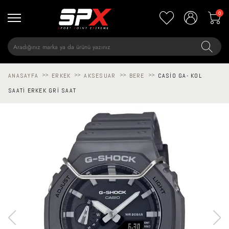
0
ANASAYFA
>>
ERKEK
>>
AKSESUAR
>>
BERE
>>
CASIO GA- KOL
SAATI ERKEK GRI SAAT