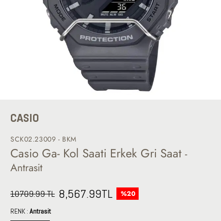
CASIO
SCK02.23009 - BKM
Casio Ga- Kol Saati Erkek Gri Saat
-
Antrasit
8,567.99
TL
10709.99 TL
%20
RENK :
Antrasit