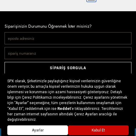
Siparişinizin Durumunu Öğrenmek İster misiniz?
SİPARİŞ SORGULA
Doğaya ve spora tutkuyla bağlı olanların markası SPX, çeşitli
kategorilerde sunduğu spor giyim ürünleri, outdoor ayakkabılar,
ekipman ve aksesuarlar ile, her yerde ve her koşulda doğayla
buluşmayı mümkün kılıyor. Daima aktif bir yaşam tarzını
benimseyenlerin ihtiyaç duyabileceği her şey, SPX’in online
mağazasında ziyaretçilerin beğenisine sunuluyor.
Daha fazlası >
SEPETE EKLE