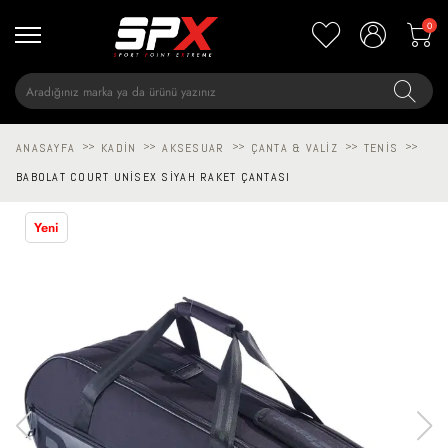
0
ANASAYFA
>>
KADIN
>>
AKSESUAR
>>
ÇANTA & VALIZ
>>
TENIS
>>
BABOLAT COURT UNISEX SIYAH RAKET ÇANTASI
Yeni