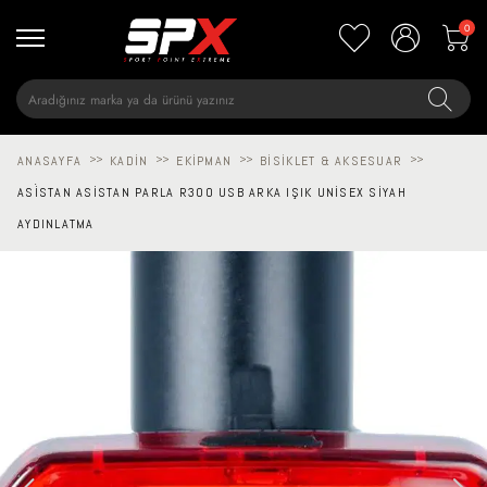
0
ANASAYFA
>>
KADIN
>>
EKIPMAN
>>
BISIKLET & AKSESUAR
>>
ASİSTAN ASISTAN PARLA R300 USB ARKA IŞIK UNISEX SIYAH
AYDINLATMA