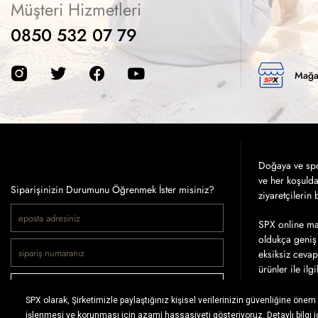
Müşteri Hizmetleri
0850 532 07 79
Mağa
Doğaya ve spor
ve her koşuld
Siparişinizin Durumunu Öğrenmek İster misiniz?
ziyaretçilerin
SPX online mağ
oldukça geniş 
eksiksiz cevap
ürünler ile ilg
SİPARİŞ SORGULA
Tercih ettiğin
ödeme koşullar