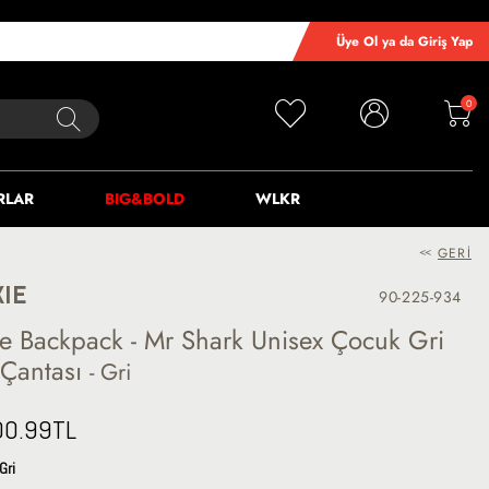
Üye Ol ya da Giriş Yap
0
RLAR
BIG&BOLD
WLKR
<<
GERI
XIE
90-225-934
xie Backpack - Mr Shark Unisex Çocuk Gri
t Çantası
- Gri
00.99
TL
Gri