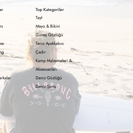
ar
Top Kategoriler
Tayt
rs
Mayo & Bikini
Güneş Gözlüğü
se
Tenis Ayakkabısı
ong
Çadır
Kamp Malzemeleri &
Aksesuarları
rkalar
Deniz Gözlüğü
Deniz Şortu