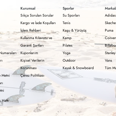
Kurumsal
Sporlar
Markal
Sıkça Sorulan Sorular
Su Sporları
Adidas
Kargo ve İade Koşulları
Tenis
Skeche
İşlem Rehberi
Koşu & Yürüyüş
Puma
Kullanma Kılavuzu ve
Kamp
Conver
Garanti Şartları
Pilates
Billab
Numaraları
Kuponlarım
Yoga
Stanley
rı
Kişisel Verilerin
Outdoor
Vans
Korunması
Kayak & Snowboard
Tüm Ma
 Metni
Çerez Politikası
rı
tni
 Hattı