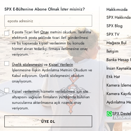
SPX E-Bültenine Abone Olmak İster misiniz?
Hakkımızda
SPX Hakkında
SPX Blog
E-posta Ticari İleti
Onay
metnini okudum. Tarafıma
SPX TV
elektronik posta şeklinde ticari ileti gönderilmesi
Mağaza Bul
ve bu kapsamda kişisel verilerimin bu konuda
hizmet alınan tedarikçi firmaya iletilmesine onay
İletişim
veriyorum.
Banka Hesap 
Üyelik sözleşmesini
ve
Kişisel Verilerin
İnsan Kaynakla
İşlenmesine İlişkin Aydınlatma Metnini Okudum ve
Kabul ediyorum. Üyelik sözleşmesini okudum
Etik Hat
onaylıyorum.
Kamera İzleme
Kişisel verilerimin hizmetin verilebilmesi için site
Kamera Kayıtla
altyapısını sağlayan firmaların yurtdışında bulunan
Aydınlatma Me
sunucularına aktarılmasına açık rızamla onay
veriyorum.
SPX Destek
ÜYE OL