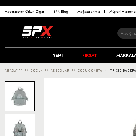
Macerasever Orkun Olgar
SPX Blog
Mağazalarımız
Müşteri Hizmetl
YENİ
FIRSAT
MARKAL
ANASAYFA
>>
ÇOCUK
>>
AKSESUAR
>>
ÇOCUK ÇANTA
>>
TRIXIE BACKP