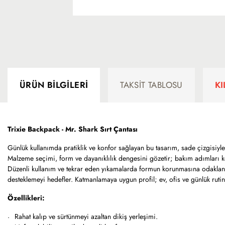
ÜRÜN BILGILERI
TAKSIT TABLOSU
K
Trixie Backpack - Mr. Shark Sırt Çantası
Günlük kullanımda pratiklik ve konfor sağlayan bu tasarım, sade çizgisiyle 
Malzeme seçimi, form ve dayanıklılık dengesini gözetir; bakım adımları kol
Düzenli kullanım ve tekrar eden yıkamalarda formun korunmasına odaklana
desteklemeyi hedefler. Katmanlamaya uygun profil; ev, ofis ve günlük rutinle
Özellikleri:
Rahat kalıp ve sürtünmeyi azaltan dikiş yerleşimi.