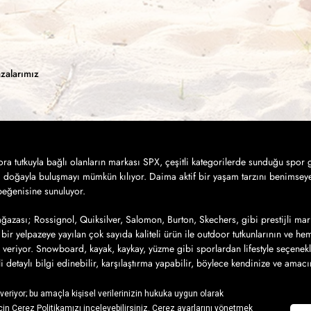
zalarımız
a tutkuyla bağlı olanların markası SPX, çeşitli kategorilerde sunduğu spor g
a doğayla buluşmayı mümkün kılıyor. Daima aktif bir yaşam tarzını benimseye
 beğenisine sunuluyor.
azası; Rossignol, Quiksilver, Salomon, Burton, Skechers, gibi prestijli mar
bir yelpazeye yayılan çok sayıda kaliteli ürün ile outdoor tutkunlarının ve h
 veriyor. Snowboard, kayak, kaykay, yüzme gibi sporlardan lifestyle seçenek
ili detaylı bilgi edinebilir, karşılaştırma yapabilir, böylece kendinize ve amac
iz ürünlere sahip olmak için yapmanız gereken tek şey ise, SPX’in online alış
ı ile 7/24 hızlı ve güvenli online alışveriş yapabilir, satın aldığınız ürünler