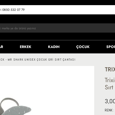
eri 0850 532 07 79
AR
ERKEK
KADIN
ÇOCUK
SPO
ACK - MR SHARK UNISEX ÇOCUK GRI SIRT ÇANTASI
TRI
Tri
Sır
3,0
RENK :