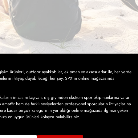
iyim ürünleri, outdoor ayakkabılar, ekipman ve aksesuarlar ile, her yerde
nlerin ihtiyaç duyabileceği her şey, SPX’in online mağazasında
kaların imzasını taşıyan, dış giyimden ekstrem spor ekipmanlarına varan
em amatör hem de farklı seviyelerden profesyonel sporcuların ihtiyaçlarına
lere kadar birçok kategorinin yer aldığı online mağazada ilginizi çeken
ınıza en uygun ürünleri kolayca bulabilirsiniz.
veriş kolaylığından yararlanarak sipariş vermek… SPX sayfalarında, farklı
in dilediğiniz adrese teslim edilmesini sağlayabilirsiniz. Online mağazanın