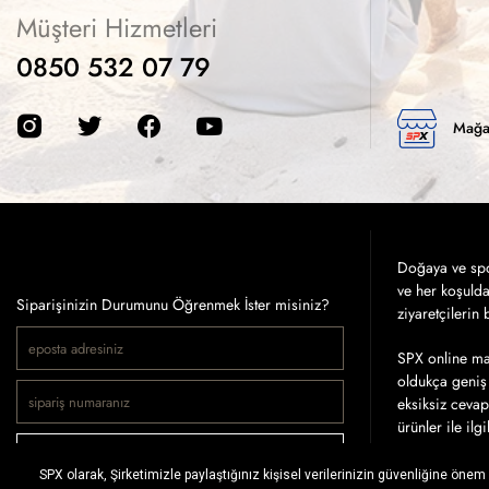
Müşteri Hizmetleri
0850 532 07 79
Mağa
Doğaya ve spor
ve her koşuld
Siparişinizin Durumunu Öğrenmek İster misiniz?
ziyaretçilerin
SPX online mağ
oldukça geniş 
eksiksiz cevap
ürünler ile ilg
SİPARİŞ SORGULA
Tercih ettiğin