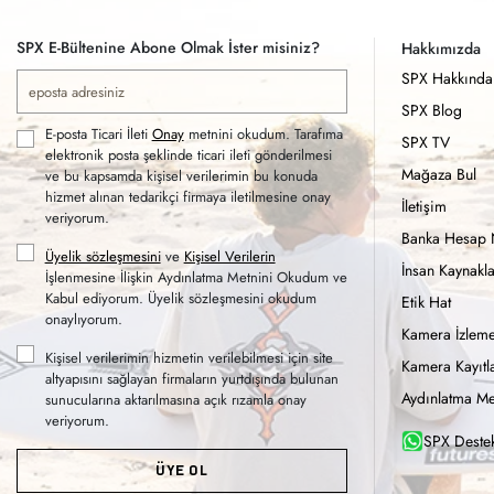
SPX E-Bültenine Abone Olmak İster misiniz?
Hakkımızda
SPX Hakkında
SPX Blog
E-posta Ticari İleti
Onay
metnini okudum. Tarafıma
SPX TV
elektronik posta şeklinde ticari ileti gönderilmesi
Mağaza Bul
ve bu kapsamda kişisel verilerimin bu konuda
hizmet alınan tedarikçi firmaya iletilmesine onay
İletişim
veriyorum.
Banka Hesap 
Üyelik sözleşmesini
ve
Kişisel Verilerin
İnsan Kaynakla
İşlenmesine İlişkin Aydınlatma Metnini Okudum ve
Kabul ediyorum. Üyelik sözleşmesini okudum
Etik Hat
onaylıyorum.
Kamera İzleme
Kişisel verilerimin hizmetin verilebilmesi için site
Kamera Kayıtla
altyapısını sağlayan firmaların yurtdışında bulunan
Aydınlatma Me
sunucularına aktarılmasına açık rızamla onay
veriyorum.
SPX Destek
ÜYE OL