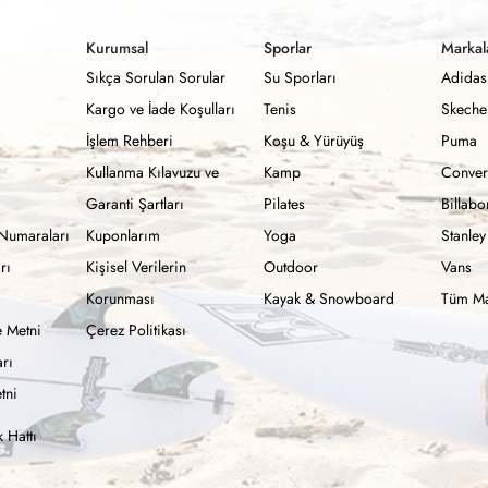
Kurumsal
Sporlar
Markal
Sıkça Sorulan Sorular
Su Sporları
Adidas
Kargo ve İade Koşulları
Tenis
Skeche
İşlem Rehberi
Koşu & Yürüyüş
Puma
Kullanma Kılavuzu ve
Kamp
Conver
Garanti Şartları
Pilates
Billab
Numaraları
Kuponlarım
Yoga
Stanley
rı
Kişisel Verilerin
Outdoor
Vans
Korunması
Kayak & Snowboard
Tüm Ma
 Metni
Çerez Politikası
rı
tni
 Hattı