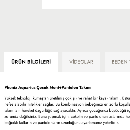
ÜRÜN BILGILERI
VIDEOLAR
BEDEN 
Phenix Aquarius Çocuk Mont+Pantolon Takımı
Yüksek teknoloji kumaştan üretilmiş çok şık ve rahat bir kayak takımı. Üs
nefes alabilir nitelikler sağlar. Bu kombinasyon bebeğinizi en zorlu koşul
takım tam hareket özgürlüğü sağlayacaktır. Ayrıca çocuğunuz büyüdüğü için
zorunda değilsiniz. Bunu yapmak için, ceketin ve pantolonun astarında her
bağcıklı kolların ve pantolonların uzunluğunu ayarlamanız yeterlidir.