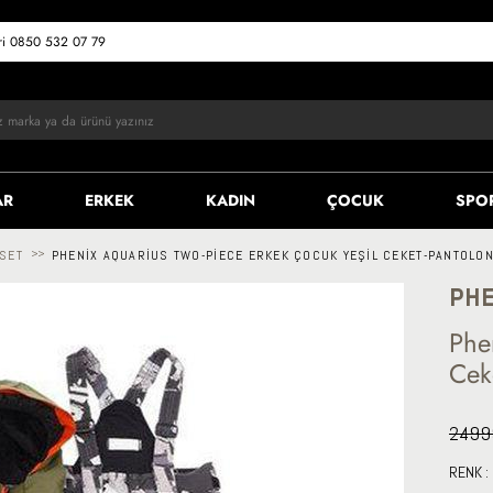
eri 0850 532 07 79
AR
ERKEK
KADIN
ÇOCUK
SPO
 SET
>>
PHENIX AQUARIUS TWO-PIECE ERKEK ÇOCUK YEŞIL CEKET-PANTOLON
PHE
Phe
Cek
2499
RENK :