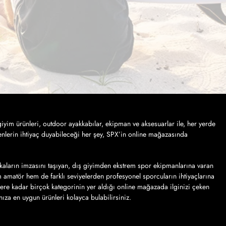
iyim ürünleri, outdoor ayakkabılar, ekipman ve aksesuarlar ile, her yerde
nlerin ihtiyaç duyabileceği her şey, SPX’in online mağazasında
kaların imzasını taşıyan, dış giyimden ekstrem spor ekipmanlarına varan
em amatör hem de farklı seviyelerden profesyonel sporcuların ihtiyaçlarına
lere kadar birçok kategorinin yer aldığı online mağazada ilginizi çeken
ınıza en uygun ürünleri kolayca bulabilirsiniz.
veriş kolaylığından yararlanarak sipariş vermek… SPX sayfalarında, farklı