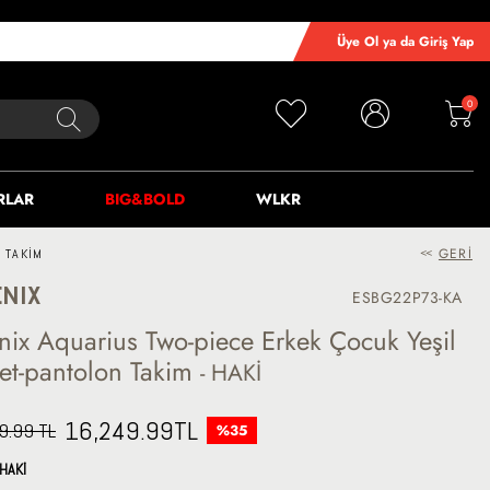
Üye Ol ya da Giriş Yap
0
RLAR
BIG&BOLD
WLKR
<<
GERI
 TAKIM
NIX
ESBG22P73-KA
nix Aquarius Two-piece Erkek Çocuk Yeşil
et-pantolon Takim
- HAKİ
16,249.99
TL
9.99 TL
%35
HAKİ