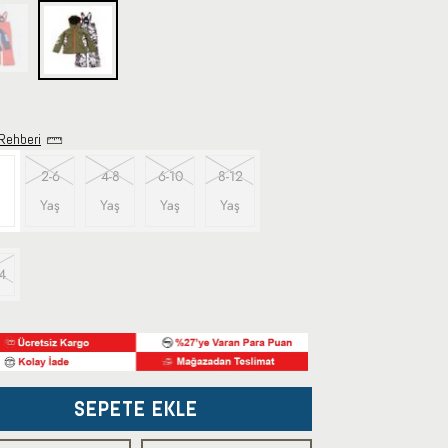
Rehberi
2-6
4-8
6-10
8-12
Yaş
Yaş
Yaş
Yaş
4
SEPETE EKLE