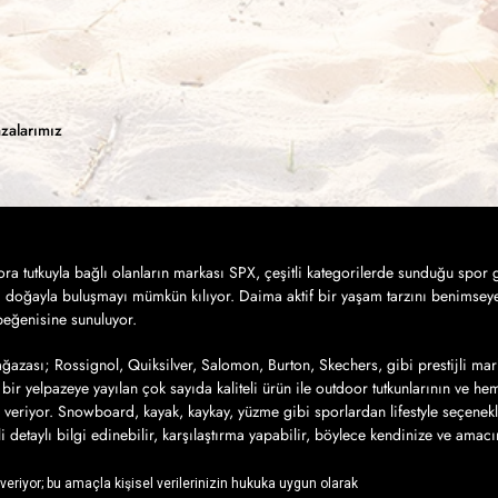
zalarımız
a tutkuyla bağlı olanların markası SPX, çeşitli kategorilerde sunduğu spor g
a doğayla buluşmayı mümkün kılıyor. Daima aktif bir yaşam tarzını benimseye
 beğenisine sunuluyor.
azası; Rossignol, Quiksilver, Salomon, Burton, Skechers, gibi prestijli mar
bir yelpazeye yayılan çok sayıda kaliteli ürün ile outdoor tutkunlarının ve h
 veriyor. Snowboard, kayak, kaykay, yüzme gibi sporlardan lifestyle seçenek
ili detaylı bilgi edinebilir, karşılaştırma yapabilir, böylece kendinize ve amac
iz ürünlere sahip olmak için yapmanız gereken tek şey ise, SPX’in online alış