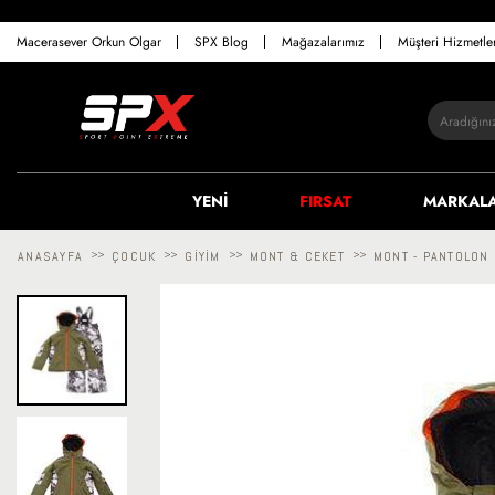
Macerasever Orkun Olgar
SPX Blog
Mağazalarımız
Müşteri Hizmetl
YENİ
FIRSAT
MARKAL
ANASAYFA
>>
ÇOCUK
>>
GIYIM
>>
MONT & CEKET
>>
MONT - PANTOLON