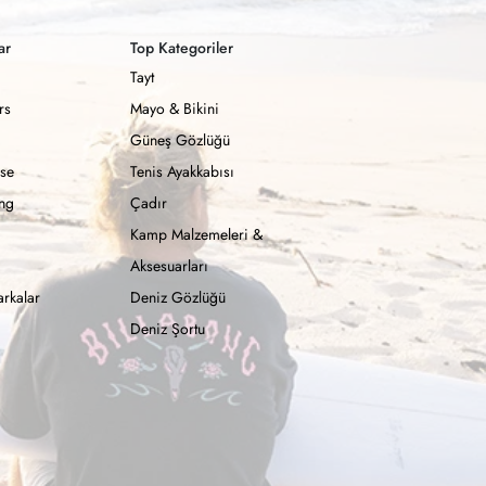
ar
Top Kategoriler
Tayt
rs
Mayo & Bikini
Güneş Gözlüğü
se
Tenis Ayakkabısı
ong
Çadır
Kamp Malzemeleri &
Aksesuarları
rkalar
Deniz Gözlüğü
Deniz Şortu