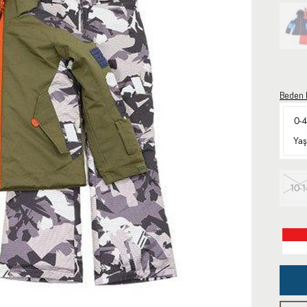
Beden 
0-4
Yaş
10-1