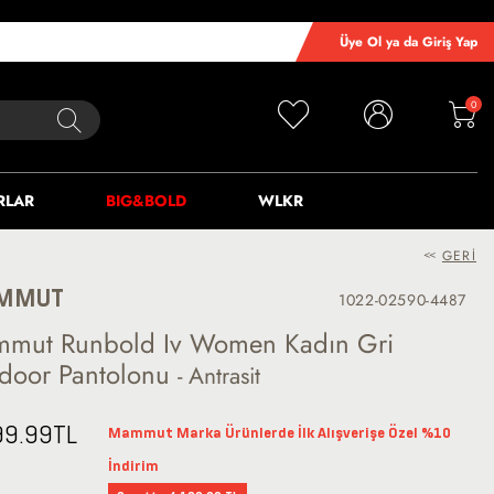
Üye Ol ya da Giriş Yap
0
RLAR
BIG&BOLD
WLKR
<<
GERI
MMUT
1022-02590-4487
mut Runbold Iv Women Kadın Gri
door Pantolonu
- Antrasit
99.99
TL
Mammut Marka Ürünlerde İlk Alışverişe Özel %10
İndirim