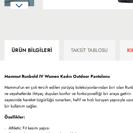
ÜRÜN BILGILERI
TAKSIT TABLOSU
K
Mammut Runbold IV Women Kadın Outdoor Pantolonu
Mammut’un en çok tercih edilen yürüyüş koleksiyonlarından biri olan Run
ve seyahatlerde ihtiyaç duyulan konfor ve fonksiyonelliği bir araya getiri
sayesinde hareket özgürlüğü sunarken, hafif ve hızlı kuruyan yapısıyla uzun
bir kullanım sağlar.
Özellikler:
Athletic Fit kesim yapısı