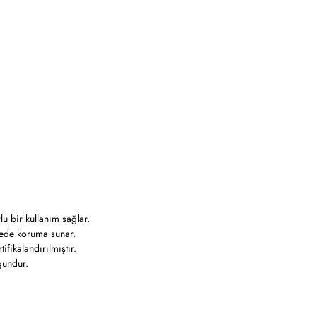
u bir kullanım sağlar.
yede koruma sunar.
fikalandırılmıştır.
gundur.