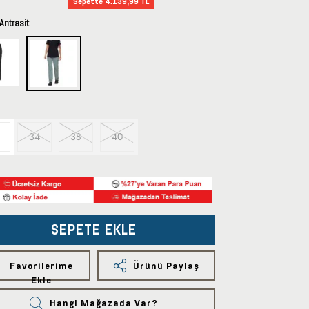
Sepette 4.139,99 TL
Antrasit
34
38
40
SEPETE EKLE
Favorilerime
Ürünü Paylaş
Ekle
Hangi Mağazada Var?