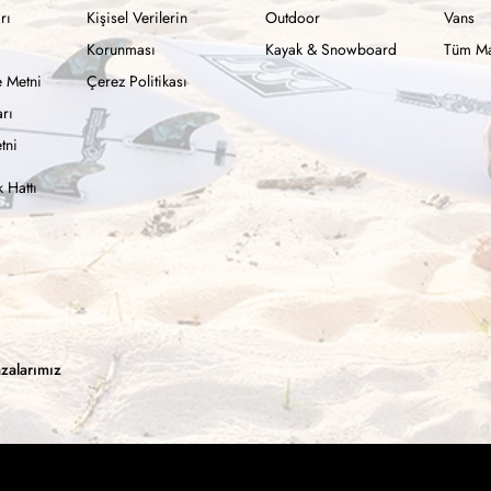
rı
Kişisel Verilerin
Outdoor
Vans
Korunması
Kayak & Snowboard
Tüm Ma
 Metni
Çerez Politikası
rı
tni
 Hattı
zalarımız