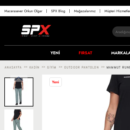
Macerasever Orkun Olgar
SPX Blog
Mağazalarımız
Müşteri Hizmetl
YENİ
FIRSAT
MARKAL
ANASAYFA
>>
KADIN
>>
GIYIM
>>
OUTDOOR PANTOLON
>>
MAMMUT RUNB
Yeni