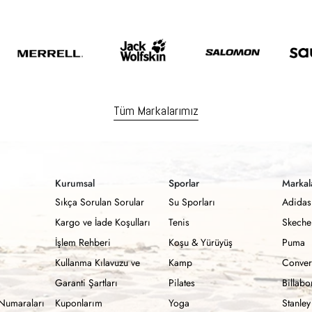
Tüm Markalarımız
Kurumsal
Sporlar
Markal
Sıkça Sorulan Sorular
Su Sporları
Adidas
Kargo ve İade Koşulları
Tenis
Skeche
İşlem Rehberi
Koşu & Yürüyüş
Puma
Kullanma Kılavuzu ve
Kamp
Conver
Garanti Şartları
Pilates
Billab
Numaraları
Kuponlarım
Yoga
Stanley