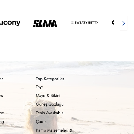
ar
Top Kategoriler
Tayt
rs
Mayo & Bikini
Güneş Gözlüğü
se
Tenis Ayakkabısı
ong
Çadır
Kamp Malzemeleri &