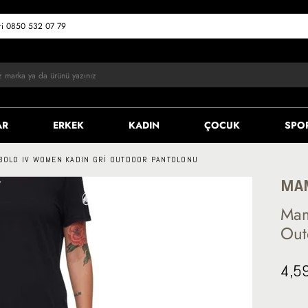
eri 0850 532 07 79
AR
ERKEK
KADIN
ÇOCUK
SPO
OLD IV WOMEN KADIN GRI OUTDOOR PANTOLONU
MA
Mam
Out
4,5