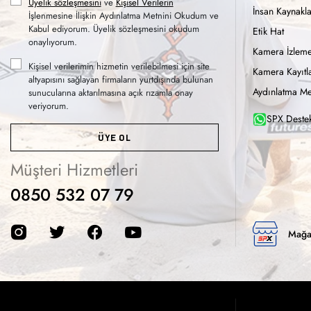
Üyelik sözleşmesini
ve
Kişisel Verilerin
İnsan Kaynakla
İşlenmesine İlişkin Aydınlatma Metnini Okudum ve
Kabul ediyorum. Üyelik sözleşmesini okudum
Etik Hat
onaylıyorum.
Kamera İzleme
Kişisel verilerimin hizmetin verilebilmesi için site
Kamera Kayıtla
altyapısını sağlayan firmaların yurtdışında bulunan
Aydınlatma Me
sunucularına aktarılmasına açık rızamla onay
veriyorum.
SPX Destek
ÜYE OL
Müşteri Hizmetleri
0850 532 07 79
Mağa