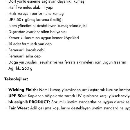
Dört yönlü esneme sağlayan dayanıklı kumaş
Hafif ve nefes alabilir yapı
Hızlı kuruyan performans kumaşı
UPF 50+ güneş koruma özelliği
Nem yönetimini destekleyen kumaş teknolojisi
Dışarıdan ayarlanabilen bel yapısı
Kemer kullanımına uygun kemer köprüleri
İki adet fermuarlı yan cep
Fermuarlı bacak cebi
Fermuarlı arka cep
Doğa yürüyüşleri, seyahat ve via ferrata aktiviteleri için uygun tasarım
Ağırlık: 260 g
Teknolojiler:
Wicking Finish:
Nemi kumaş yüzeyinden uzaklaştırarak kuru ve konforl
UPF 50+:
Kaplanan bölgelerde zararlı UV ışınlarına karşı yüksek sevi
bluesign® PRODUCT:
Sorumlu üretim standartlarına uygun olarak serti
Fair Wear:
Adil çalışma koşullarını destekleyen üretim standardına uy