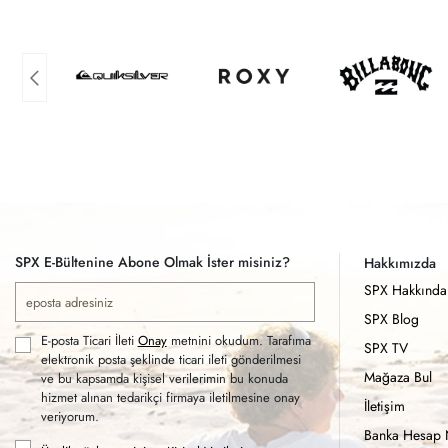
SPX E-Bültenine Abone Olmak İster misiniz?
Hakkımızda
SPX Hakkında
SPX Blog
E-posta Ticari İleti
Onay
metnini okudum. Tarafıma
SPX TV
elektronik posta şeklinde ticari ileti gönderilmesi
Mağaza Bul
ve bu kapsamda kişisel verilerimin bu konuda
hizmet alınan tedarikçi firmaya iletilmesine onay
İletişim
veriyorum.
Banka Hesap 