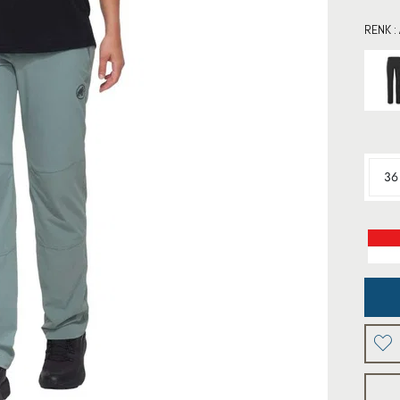
RENK :
36