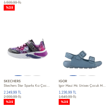
1.599,99 TL
%25
SKECHERS
IGOR
Skechers Star Sparks Kız Çocuk Günlük Ayakkabı
Igor Maui Mc Unisex Çocuk Mavi Sandalet
2.249,99 TL
1.236,99 TL
2.999,99 TL
1.649,99 TL
%25
%25