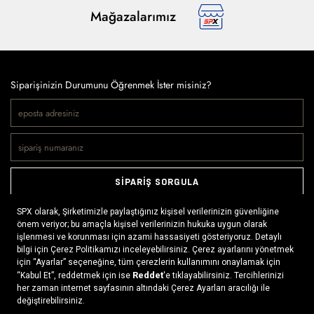
Mağazalarımız
Siparişinizin Durumunu Öğrenmek İster misiniz?
SİPARİŞ SORGULA
Doğaya ve spora tutkuyla bağlı olanların markası SPX, çeşitli
kategorilerde sunduğu spor giyim ürünleri, outdoor ayakkabılar,
ekipman ve aksesuarlar ile, her yerde ve her koşulda doğayla
buluşmayı mümkün kılıyor. Daima aktif bir yaşam tarzını
benimseyenlerin ihtiyaç duyabileceği her şey, SPX’in online
x
mağazasında ziyaretçilerin beğenisine sunuluyor.