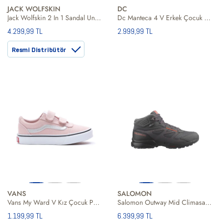
JACK WOLFSKIN
DC
Jack Wolfskin 2 In 1 Sandal Unisex Çocuk Kahverengi Sandalet
Dc Manteca 4 V Erkek Çocuk Siyah Günlük Ayakkabı
4.299,99 TL
2.999,99 TL
Resmi Distribütör
VANS
SALOMON
Vans My Ward V Kız Çocuk Pembe Günlük Ayakkabı
Salomon Outway Mid Climasalomon Waterproof Unisex Çocuk Gri Outdoor Ayakkabı
1.199,99 TL
6.399,99 TL