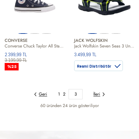
CONVERSE
JACK WOLFSKIN
Converse Chuck Taylor All Star Classic Unisex Çocuk Günlük Ayakkabı
Jack Wolfskin Seven Seas 3 Unisex Çocuk Kahverengi Sandalet
2.399,99 TL
3.499,99 TL
3.199,99 TL
%25
Resmi Distribütör
Geri
1
2
3
İleri
60 üründen
24
ürün gösteriliyor