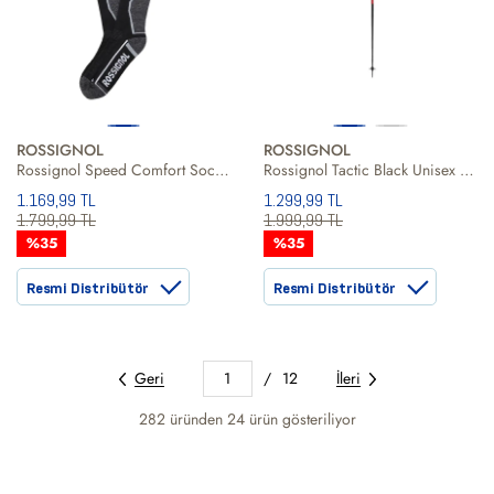
ROSSIGNOL
ROSSIGNOL
Rossignol Speed Comfort Socks Erkek Siyah Kayak Çorabi
Rossignol Tactic Black Unisex Siyah Kayak Batonu
1.169,99 TL
1.299,99 TL
1.799,99 TL
1.999,99 TL
%35
%35
Resmi Distribütör
Resmi Distribütör
Geri
1
/
12
İleri
282 üründen
24
ürün gösteriliyor