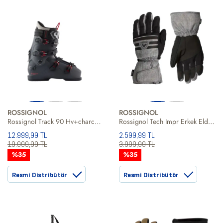
ROSSIGNOL
ROSSIGNOL
Rossignol Track 90 Hv+charcoal Erkek Gri Kayak Ayakkabısı
Rossignol Tech Impr Erkek Eldiven
12.999,99 TL
2.599,99 TL
19.999,99 TL
3.999,99 TL
%35
%35
Resmi Distribütör
Resmi Distribütör