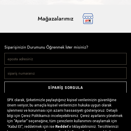
Mağazalarımız
Siparişinizin Durumunu Öğrenmek İster misiniz?
SİPARİŞ SORGULA
Doğaya ve spora tutkuyla bağlı olanların markası SPX, çeşitli
kategorilerde sunduğu spor giyim ürünleri, outdoor ayakkabılar,
ekipman ve aksesuarlar ile, her yerde ve her koşulda doğayla
buluşmayı mümkün kılıyor. Daima aktif bir yaşam tarzını