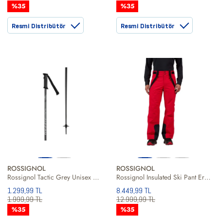
%35
%35
Resmi Distribütör
Resmi Distribütör
ROSSIGNOL
ROSSIGNOL
Rossignol Tactic Grey Unisex Gri Kayak Batonu
Rossignol Insulated Ski Pant Erkek Kayak Pantolonu
1.299,99 TL
8.449,99 TL
1.999,99 TL
12.999,99 TL
%35
%35