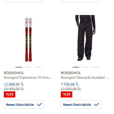
ROSSIGNOL
ROSSIGNOL
Rossignol Experience 76 Unisex Kayak
Rossignol Strawpile Insulated Pant Erkek Kayak Pantolonu
12.999,99 TL
7.799,99 TL
19.999,99 TL
11.999,99 TL
%35
%35
Resmi Distribütör
Resmi Distribütör