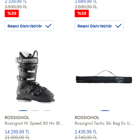
2.339,99 TL
1.689,99 TL
3.599,99 TL
2.599,99 TL
%35
%35
Resmi Distribütör
Resmi Distribütör
ROSSIGNOL
ROSSIGNOL
Rossignol Hi Speed 80 Hv- Black Silver Erkek Kayak Ayakkabısı
Rossignol Tactic Ski Bag Ex Unisex Kayak Çantası
14.299,99 TL
2.436,99 TL
21.999,99 TL
3.749,99 TL