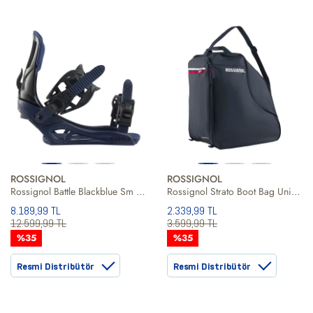
ROSSIGNOL
ROSSIGNOL
Rossignol Battle Blackblue Sm Erkek Siyah Snowboard Bağlaması
Rossignol Strato Boot Bag Unisex Koşu Ayakkabı Çantası
8.189,99 TL
2.339,99 TL
12.599,99 TL
3.599,99 TL
%35
%35
Resmi Distribütör
Resmi Distribütör