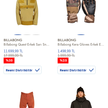
BILLABONG
BILLABONG
Billabong Quest Erkek Sarı Snowboard Ceketi
Billabong Kera Gloves Erkek Eldiven
11.699,99 TL
1.498,99 TL
17.999,99 TL
1.999,99 TL
%35
%25
Resmi Distribütör
Resmi Distribütör