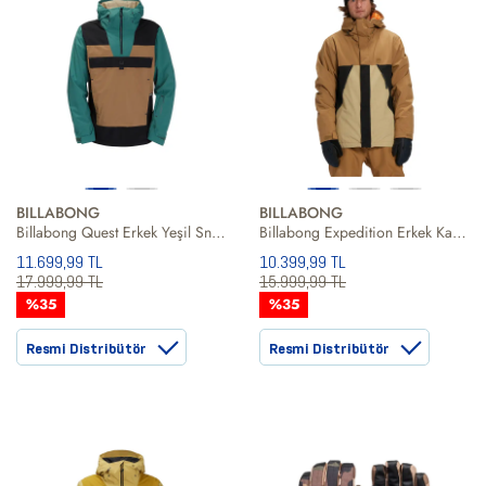
BILLABONG
BILLABONG
Billabong Quest Erkek Yeşil Snowboard Ceketi
Billabong Expedition Erkek Kahverengi Snowboard Ceketi
11.699,99 TL
10.399,99 TL
17.999,99 TL
15.999,99 TL
%35
%35
Resmi Distribütör
Resmi Distribütör