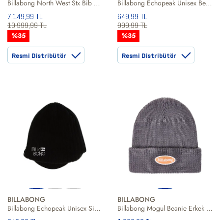
Billabong North West Stx Bib Erkek Mavi Snowboard Tulumu
Billabong Echopeak Unisex Beyaz Bere
7.149,99 TL
649,99 TL
10.999,99 TL
999,99 TL
%35
%35
Resmi Distribütör
Resmi Distribütör
BILLABONG
BILLABONG
Billabong Echopeak Unisex Siyah Bere
Billabong Mogul Beanie Erkek Bere