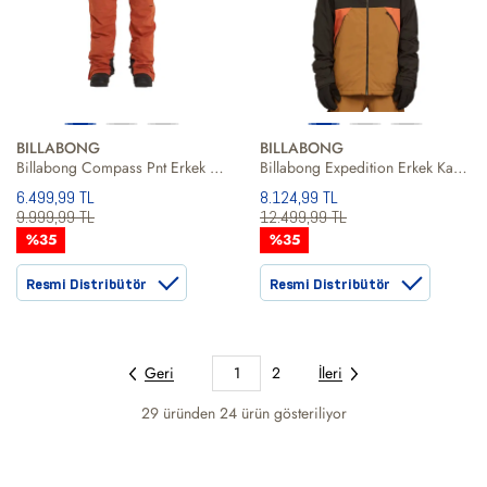
BILLABONG
BILLABONG
Billabong Compass Pnt Erkek Kırmızı Snowboard Pantolonu
Billabong Expedition Erkek Kahverengi Snowboard Ceketi
6.499,99 TL
8.124,99 TL
9.999,99 TL
12.499,99 TL
%35
%35
Resmi Distribütör
Resmi Distribütör
Geri
1
2
İleri
29 üründen
24
ürün gösteriliyor