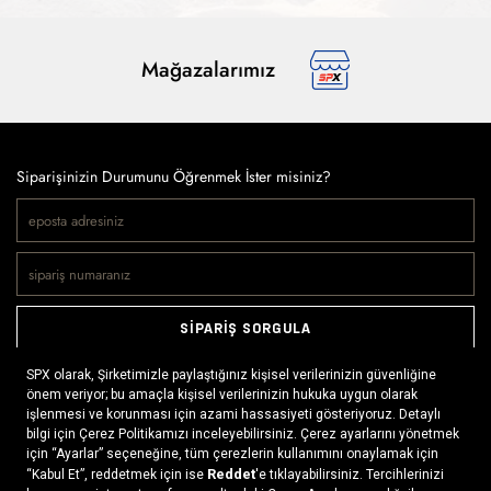
Mağazalarımız
Siparişinizin Durumunu Öğrenmek İster misiniz?
SİPARİŞ SORGULA
Doğaya ve spora tutkuyla bağlı olanların markası SPX, çeşitli
kategorilerde sunduğu spor giyim ürünleri, outdoor ayakkabılar,
ekipman ve aksesuarlar ile, her yerde ve her koşulda doğayla
buluşmayı mümkün kılıyor. Daima aktif bir yaşam tarzını