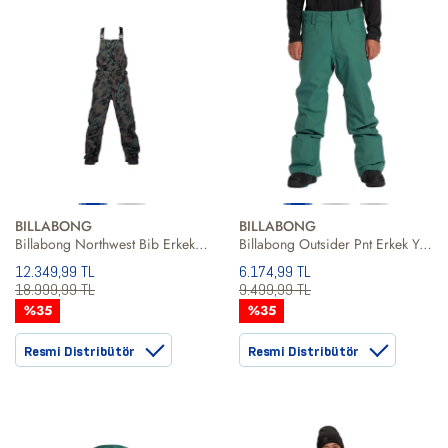
BILLABONG
BILLABONG
Billabong Northwest Bib Erkek Yeşil Snowboard Pantolonu
Billabong Outsider Pnt Erkek Yeşil Snowboard Pantolonu
12.349,99 TL
6.174,99 TL
18.999,99 TL
9.499,99 TL
%35
%35
Resmi Distribütör
Resmi Distribütör